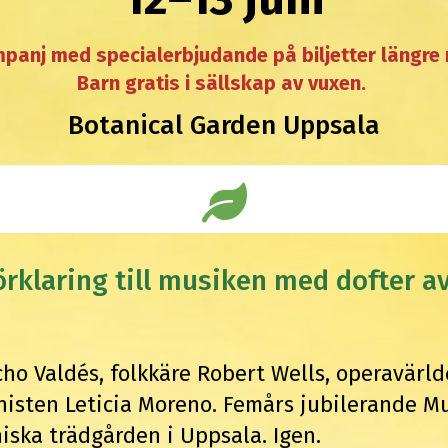
panj med specialerbjudande på biljetter längre 
Barn gratis i sällskap av vuxen.
Botanical Garden Uppsala
örklaring till musiken med dofter 
ho Valdés, folkkäre Robert Wells, operavär
nisten Leticia Moreno. Femårs jubilerande Mu
niska trädgården i Uppsala. Igen.