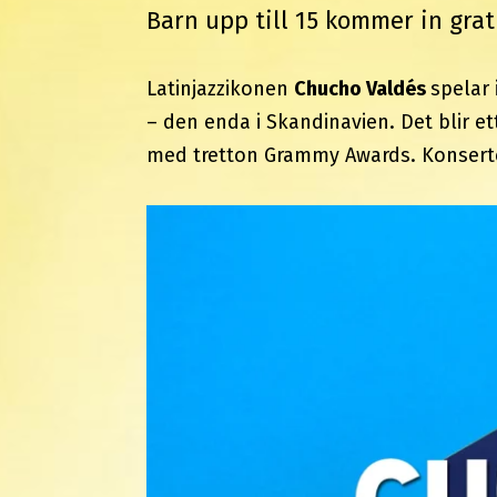
Barn upp till 15 kommer in grati
Latinjazzikonen
Chucho Valdés
spelar
– den enda i Skandinavien. Det blir ett
med tretton Grammy Awards. Konserten