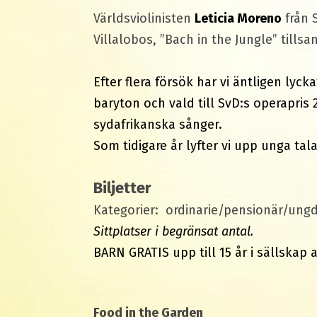
Världsviolinisten
Leticia Moreno
från 
Villalobos, ”Bach in the Jungle” til
Efter flera försök har vi äntligen lyc
baryton och vald till SvD:s operapris
sydafrikanska sånger.
Som tidigare år lyfter vi upp unga tal
Biljetter
Kategorier:
ordinarie/pensionär/un
Sittplatser i begränsat antal.
BARN GRATIS upp till 15 år i sällskap 
Food in the Garden