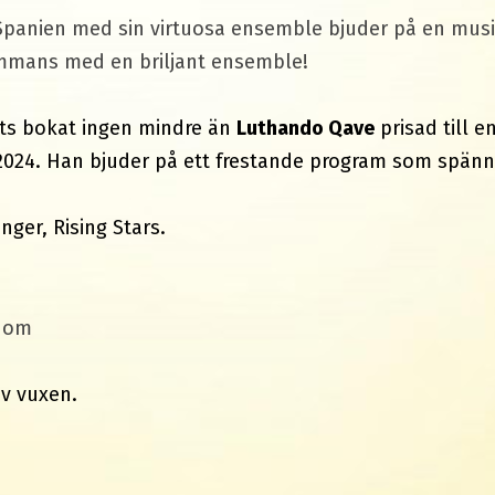
Spanien med sin virtuosa ensemble bjuder på en musika
lsammans med en
briljant
ensemble!
kats bokat ingen mindre än
Luthando Qave
prisad till 
 2024. Han bjuder på ett frestande program som spänn
anger, Rising Stars.
gdom
av vuxen.